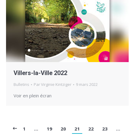
Villers-la-Ville 2022
Bulletins
Par
Virginie Kintziger
9 mars 2022
Voir en plein écran
1
…
19
20
21
22
23
…