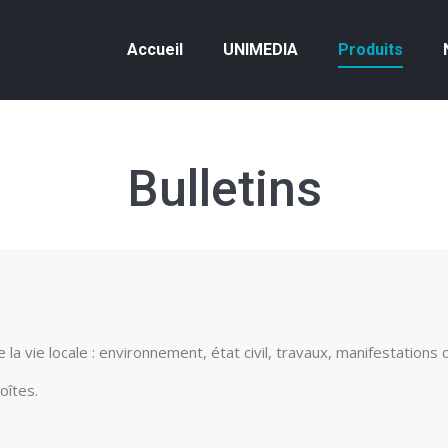
Accueil
UNIMEDIA
Produits
Accueil
UNIMEDIA
Produits
Bulletins
 vie locale : environnement, état civil, travaux, manifestations c
oîtes.